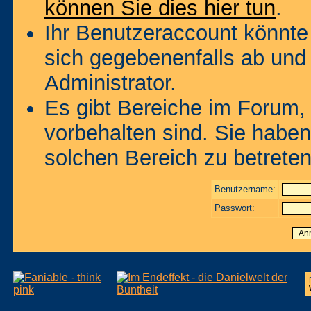
können Sie dies hier tun
.
Ihr Benutzeraccount könnte
sich gegebenenfalls ab und
Administrator.
Es gibt Bereiche im Forum,
vorbehalten sind. Sie habe
solchen Bereich zu betreten
Benutzername:
Passwort: