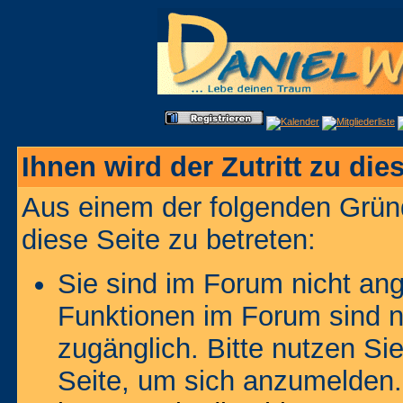
Ihnen wird der Zutritt zu die
Aus einem der folgenden Gründ
diese Seite zu betreten:
Sie sind im Forum nicht an
Funktionen im Forum sind n
zugänglich. Bitte nutzen Si
Seite, um sich anzumelden