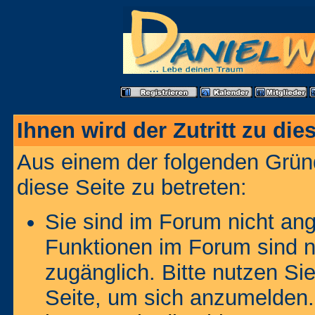
Ihnen wird der Zutritt zu die
Aus einem der folgenden Gründ
diese Seite zu betreten:
Sie sind im Forum nicht an
Funktionen im Forum sind n
zugänglich. Bitte nutzen Si
Seite, um sich anzumelden