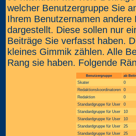
welcher Benutzergruppe Sie a
Ihrem Benutzernamen andere 
dargestellt. Diese sollen nur ei
Beiträge Sie verfasst haben. D
kleines Gimmik zählen. Alle Be
Rang sie haben. Folgende Räng
Benutzergruppe
ab Beit
Skater
0
Redaktionskoordinatoren
0
Redaktion
0
Standardgruppe für User
0
Standardgruppe für User
10
Standardgruppe für User
10
Standardgruppe für User
25
Standardgruppe für User
25