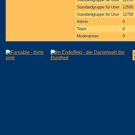
Standardgruppe für User
12500
Standardgruppe für User
12750
Admin
0
Team
0
Moderatoren
0