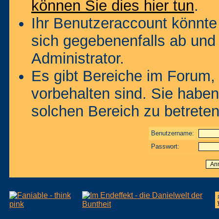
können Sie dies hier tun
.
Ihr Benutzeraccount könnte
sich gegebenenfalls ab und
Administrator.
Es gibt Bereiche im Forum,
vorbehalten sind. Sie habe
solchen Bereich zu betreten
Benutzername:
Passwort: