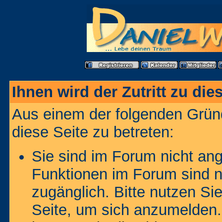
Ihnen wird der Zutritt zu die
Aus einem der folgenden Gründ
diese Seite zu betreten:
Sie sind im Forum nicht an
Funktionen im Forum sind n
zugänglich. Bitte nutzen Si
Seite, um sich anzumelden