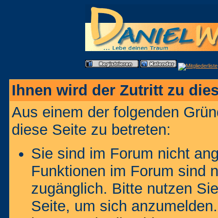
Ihnen wird der Zutritt zu die
Aus einem der folgenden Gründ
diese Seite zu betreten:
Sie sind im Forum nicht an
Funktionen im Forum sind n
zugänglich. Bitte nutzen Si
Seite, um sich anzumelden