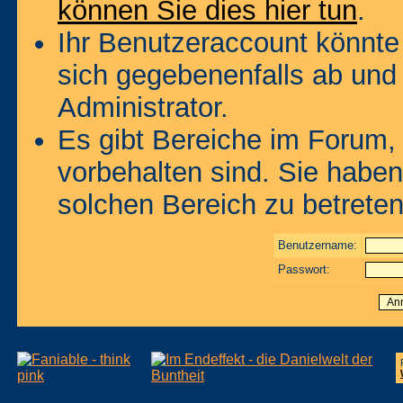
können Sie dies hier tun
.
Ihr Benutzeraccount könnte
sich gegebenenfalls ab und
Administrator.
Es gibt Bereiche im Forum,
vorbehalten sind. Sie habe
solchen Bereich zu betreten
Benutzername:
Passwort: