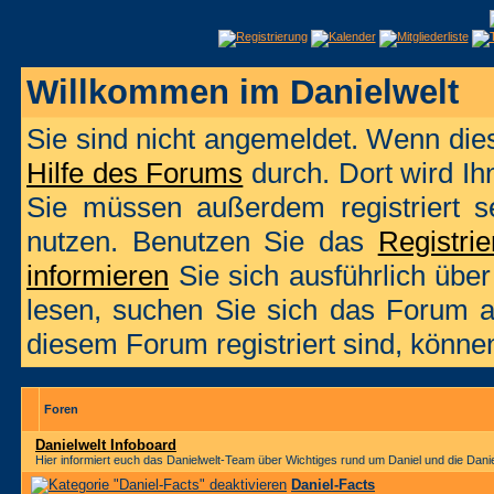
Willkommen im Danielwelt
Sie sind nicht angemeldet. Wenn dies 
Hilfe des Forums
durch. Dort wird Ih
Sie müssen außerdem registriert s
nutzen. Benutzen Sie das
Registri
informieren
Sie sich ausführlich übe
lesen, suchen Sie sich das Forum aus
diesem Forum registriert sind, könne
Foren
Danielwelt Infoboard
Hier informiert euch das Danielwelt-Team über Wichtiges rund um Daniel und die Danie
Daniel-Facts